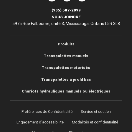
e
Lift-Rite
Lift-Rite
(905) 507-2099
NOUS JOINDRE
5975 Rue Falbourne, unité 3, Mississauga, Ontario L5R 3L8
Produits
Transpalettes manuels
Transpalettes motorisés
Transpalettes à profil bas
Chariots hydrauliques manuels ou électriques