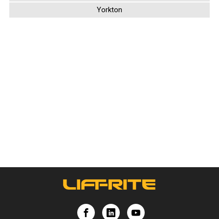
Saskatoon
Swift Current
Warman
Yorkton