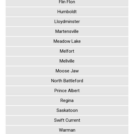
Perdue
Alvena
Estevan
Flin Flon
Humboldt
Lloydminster
Martensville
Meadow Lake
Melfort
Mellville
Moose Jaw
North Battleford
Prince Albert
Regina