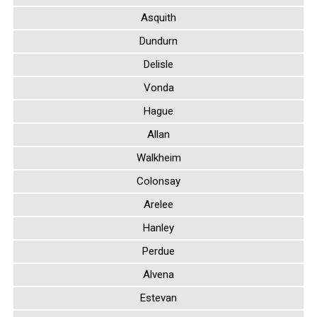
Langham
Aberdeen
Blucher
Asquith
Dundurn
Delisle
Vonda
Hague
Allan
Walkheim
Colonsay
Arelee
Hanley