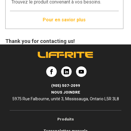
Trouvez le produit convenant à vos besoins.
Pour en savior plus
Thank you for contacting us!
e
Lift-Rite
Lift-Rite
(905) 507-2099
NOUS JOINDRE
5975 Rue Falbourne, unité 3, Mississauga, Ontario L5R 3L8
Produits
Transpalettes manuels