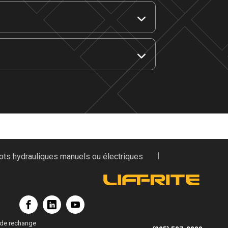
ots hydrauliques manuels ou électriques
 déplacement plus souple, plus facile et
e pare-débris assure un déplacement
 de rechange