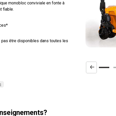
ique monobloc conviviale en fonte à
 fiable.
Fou
Gar
Rou
uces*
Poi
Po
Fini 
Garan
Roue
Poig
Pomp
fourc
hydr
haute
 pas être disponibles dans toutes les
Previo
produc
s
image
enseignements?