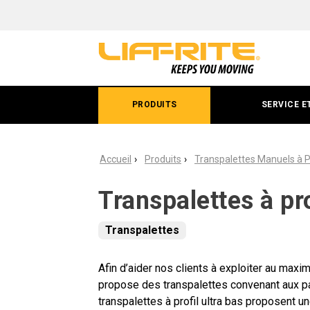
Transpalettes
à
profil
ultra-
PRODUITS
SERVICE E
bas
Accueil
Produits
Transpalettes Manuels à Pr
Transpalettes à pro
Transpalettes
Afin d’aider nos clients à exploiter au maxi
propose des transpalettes convenant aux p
transpalettes à profil ultra bas proposent 