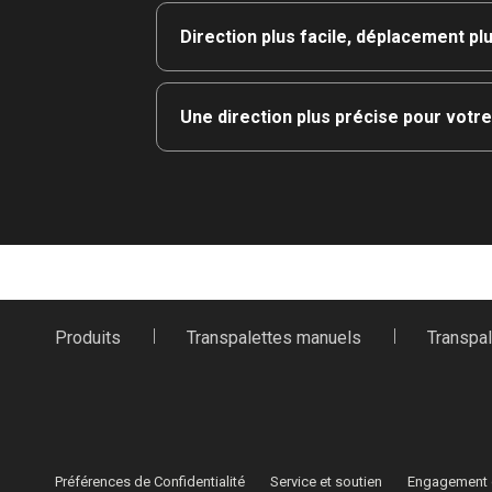
Direction plus facile, déplacement pl
Une direction plus précise pour votr
Produits
Transpalettes manuels
Transpa
Cet accessoire unique éloigne les objet
plus fiable dans divers environnements.
En empêchant les corps étrangers de pa
plus régulier et plus fiable, ce qui facili
Préférences de Confidentialité
Service et soutien
Engagement d