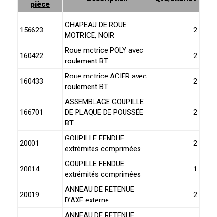
pièce
CHAPEAU DE ROUE
156623
2
MOTRICE, NOIR
Roue motrice POLY avec
160422
2
roulement BT
Roue motrice ACIER avec
160433
2
roulement BT
ASSEMBLAGE GOUPILLE
166701
DE PLAQUE DE POUSSÉE
2
BT
GOUPILLE FENDUE
20001
2
extrémités comprimées
GOUPILLE FENDUE
20014
1
extrémités comprimées
ANNEAU DE RETENUE
20019
2
D’AXE externe
ANNEAU DE RETENUE