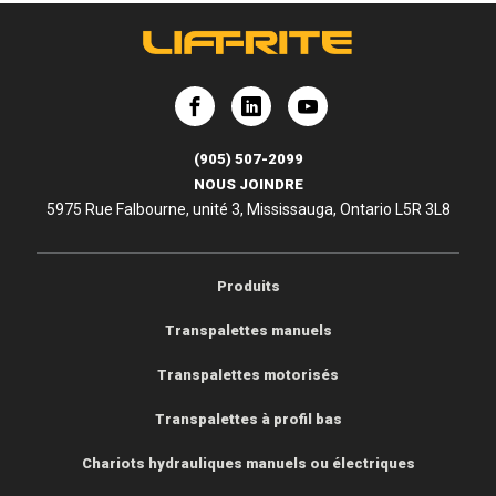
e
Lift-Rite
Lift-Rite
(905) 507-2099
NOUS JOINDRE
5975 Rue Falbourne, unité 3, Mississauga, Ontario L5R 3L8
Produits
Transpalettes manuels
Transpalettes motorisés
Transpalettes à profil bas
Chariots hydrauliques manuels ou électriques