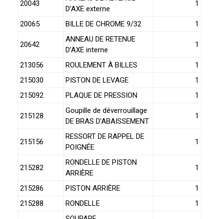
20043
1
D’AXE externe
20065
BILLE DE CHROME 9/32
1
ANNEAU DE RETENUE
20642
1
D’AXE interne
213056
ROULEMENT À BILLES
1
215030
PISTON DE LEVAGE
1
215092
PLAQUE DE PRESSION
1
Goupille de déverrouillage
215128
1
DE BRAS D’ABAISSEMENT
RESSORT DE RAPPEL DE
215156
1
POIGNÉE
RONDELLE DE PISTON
215282
1
ARRIÈRE
215286
PISTON ARRIÈRE
1
215288
RONDELLE
1
SOUPAPE