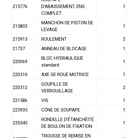
215776
D’ABAISSEMENT, ENS.
1
COMPLET
MANCHON DE PISTON DE
215803
1
LEVAGE
215913
ROULEMENT
2
21737
ANNEAU DE BLOCAGE
1
BLOC HYDRAULIQUE
220069
1
standard
220310
AXE DE ROUE MOTRICE
1
GOUPILLE DE
220312
2
VERROUILLAGE
221586
VIS
1
223935
CÔNE DE SOUPAPE
1
RONDELLE D’ÉTANCHÉITÉ
235545
1
DE BOULON DE FIXATION
TROUSSE DE REMISE EN