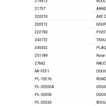
215913
ROUL
21737
ANNE
220310
AXE 
220312
GOUP
222750
PIVO
243772
TROU
245552
PLAQ
251189
Roue 
27662
RACC
MI-FEF1
DOUIL
PL-10216
ROND
PL-20203A
DOUI
PL-20206
DOUI
PL-20226
BOULO