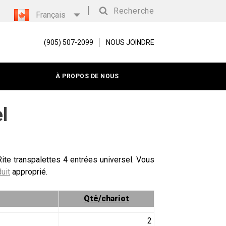
Recherche
Français
Recherche
(905) 507-2099
NOUS JOINDRE
À PROPOS DE NOUS
l
Rite transpalettes 4 entrées universel. Vous
uit
approprié.
Qté/chariot
2