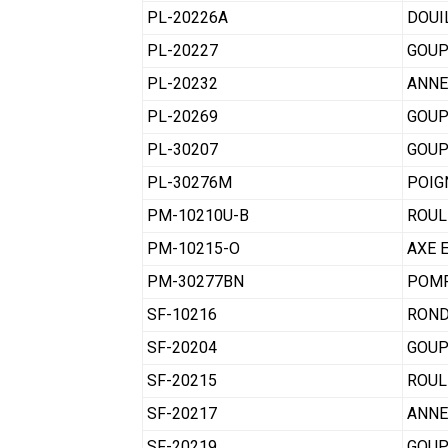
PL-20226A
DOUI
PL-20227
GOUP
PL-20232
ANNE
PL-20269
GOUP
PL-30207
GOUP
PL-30276M
POIG
PM-10210U-B
ROUL
PM-10215-O
AXE 
PM-30277BN
POMP
SF-10216
ROND
SF-20204
GOUP
SF-20215
ROUL
SF-20217
ANNE
SF-20219
GOUP