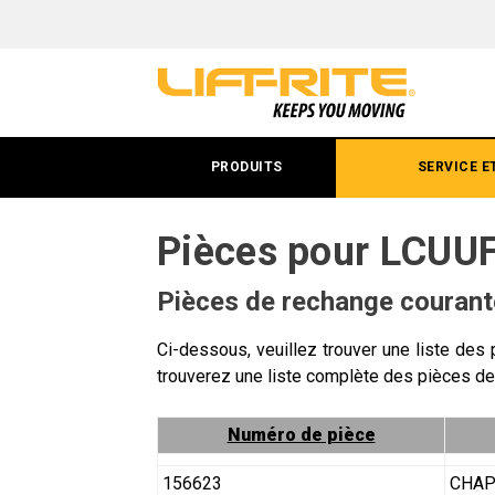
Pièces
pour
LCUUF
palettes
PRODUITS
SERVICE E
4
entrées
Pièces pour LCUUF 
universel
Pièces de rechange couran
Ci-dessous, veuillez trouver une liste des 
trouverez une liste complète des pièces de
Numéro de pièce
156623
CHAP