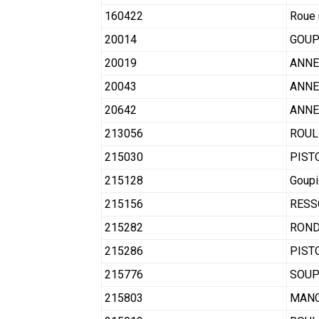
160422
Roue 
20014
GOUP
20019
ANNE
20043
ANNE
20642
ANNEA
213056
ROUL
215030
PIST
215128
Goupi
215156
RESS
215282
ROND
215286
PIST
215776
SOUP
215803
MANC