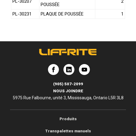
PL-30207
2
POUSSÉE
PL-30231
PLAQUE DE POUSSÉE
1
e
Lift-Rite
Lift-Rite
(905) 507-2099
NOUS JOINDRE
5975 Rue Falbourne, unité 3, Mississauga, Ontario L5R 3L8
Produits
Transpalettes manuels