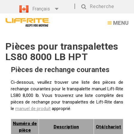
Pièces
Recherche
Français
pour
Recherche
MENU
transpalettes
LS80
Pièces pour transpalettes
8000
LS80 8000 LB HPT
LB
HPT
Pièces de rechange courantes
Ci-dessous, veuillez trouver une liste des pièces de
rechange courantes pour le transpalette manuel Lift-Rite
LS80 8,000 lb. Vous trouverez une liste complète des
pièces de rechange pour transpalettes de Lift-Rite dans
le
manuel de produit
approprié.
Numéro de
Description
Qté/chariot
pièce